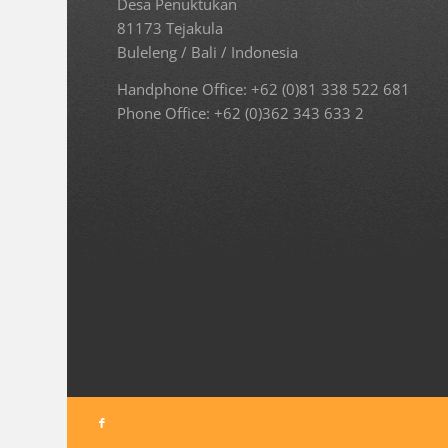
Desa Penuktukan
81173 Tejakula
Buleleng / Bali / Indonesia
Handphone Office: +62 (0)81 338 522 681
Phone Office: +62 (0)362 343 633 2