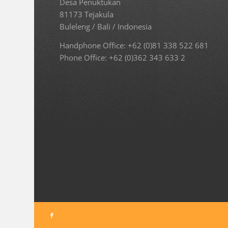
Desa Penuktukan
81173 Tejakula
Buleleng / Bali / Indonesia
Handphone Office: +62 (0)81 338 522 681
Phone Office: +62 (0)362 343 633 2