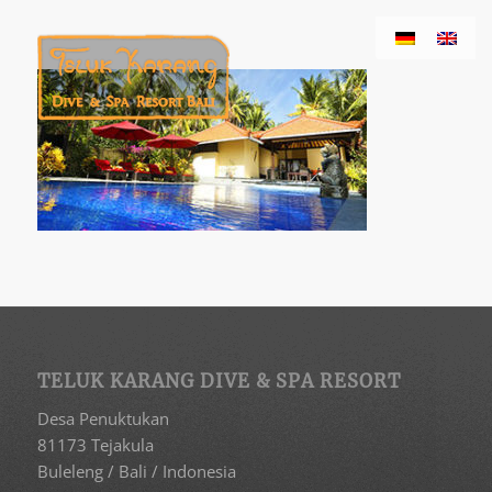
TELUK KARANG DIVE & SPA RESORT
Desa Penuktukan
81173 Tejakula
Buleleng / Bali / Indonesia