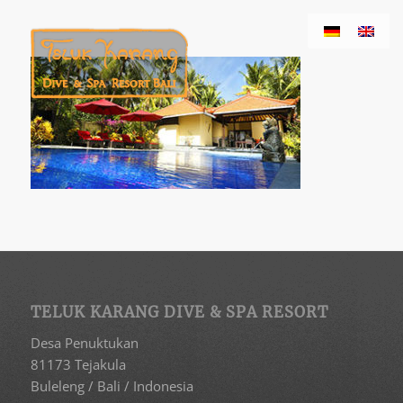
TELUK KARANG DIVE & SPA RESORT
Desa Penuktukan
81173 Tejakula
Buleleng / Bali / Indonesia