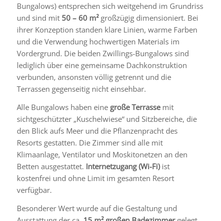
Bungalows) entsprechen sich weit­gehend im Grundriss
und sind mit
50 – 60 m²
großzügig dimensioniert. Bei
ihrer Konzeption standen klare Linien, warme Farben
und die Verwendung hochwertigen Materials im
Vordergrund. Die beiden Zwillings-Bungalows sind
lediglich über eine gemeinsame Dach­konstruktion
verbunden, ansonsten völlig getrennt und die
Terrassen gegenseitig nicht einsehbar.
Alle Bungalows haben eine
große Terrasse
mit
sichtgeschützter „Kuschelwiese“ und Sitzbereiche, die
den Blick aufs Meer und die Pflanzenpracht des
Resorts gestatten. Die Zimmer sind alle mit
Klimaanlage, Ventilator und Moskitonetzen an den
Betten ausgestattet.
Internetzugang (Wi-Fi)
ist
kostenfrei und ohne Limit im gesamten Resort
verfügbar.
Besonderer Wert wurde auf die Gestaltung und
Ausstattung der ca.
15 m² großen Badezimmer
gelegt.