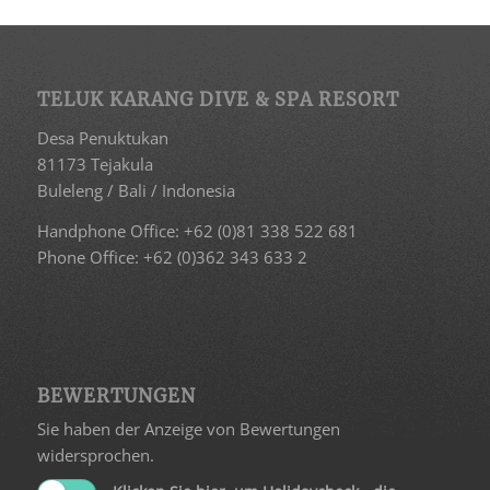
TELUK KARANG DIVE & SPA RESORT
Desa Penuktukan
81173 Tejakula
Buleleng / Bali / Indonesia
Handphone Office: +62 (0)81 338 522 681
Phone Office: +62 (0)362 343 633 2
BEWERTUNGEN
Sie haben der Anzeige von Bewertungen
widersprochen.